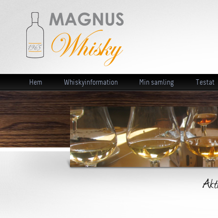
Hem
Whiskyinformation
Min samling
Testat
Akt